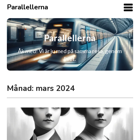
Parallellerna
Parallellerna
Åk med! Vi är ju med på samma resa, genom
livet.
Månad:
mars 2024