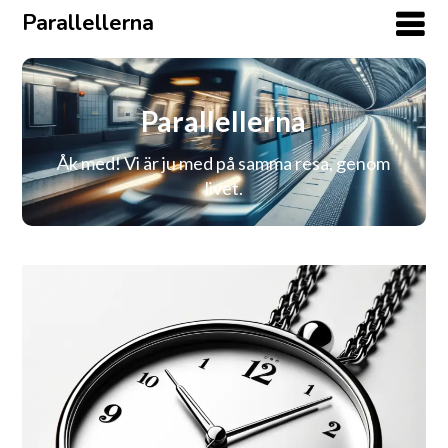
Parallellerna
Parallellerna
Åk med! Vi är ju med på samma resa, genom
livet.