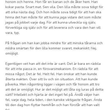
honom och henne. Hon får en banan och de åker hem. Han
kokar pasta. Snart mat. Sen vila. Den lilla måste sova tidigt för
att orka nästa dag. Och hon måste sova tidigt för att han ska
hinna det han måste för att kunna jaga vidare det som måste
jagas på jobbet varje dag. För att kunna utveckla sig själv,
förverkliga sig själv och för att leverera och vara den han vill
vara, typ.
På frågan om han kan jobba mindre för att minska tårarna och
mildra smärtan för den lilla kommer svaret, mekaniskt: Nej,
omöjligt.
Egentligen vet han att det inte är sant. Det är bara en rädsla
för att inte passa in, en försvarsmekanism. En rädsla för att
missa något. Det är fel. Helt fel. Han önskar att han kunde
återta makten. Över sitt liv och sin situation. Att han kunde
påverka. Men någonting ligger i vägen och får honom att tro
att det är omöjligt. Hur är det möjligt att låta sig luras på detta
sätt? Intellekt och hjärta är det inget fel på. Ändå väljer han
fel, varje dag, hela tiden, i den kanske viktigaste frågan. Ända
till den dag hon flyttar hemifrån och han förstår att han valt