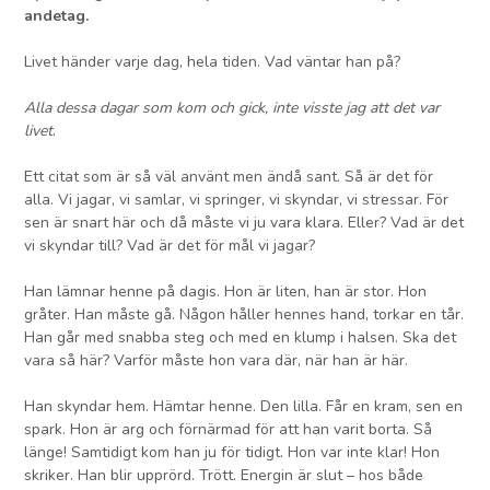
andetag.
Livet händer varje dag, hela tiden. Vad väntar han på?
Alla dessa dagar som kom och gick, inte visste jag att det var
livet
.
Ett citat som är så väl använt men ändå sant. Så är det för
alla. Vi jagar, vi samlar, vi springer, vi skyndar, vi stressar. För
sen är snart här och då måste vi ju vara klara. Eller? Vad är det
vi skyndar till? Vad är det för mål vi jagar?
Han lämnar henne på dagis. Hon är liten, han är stor. Hon
gråter. Han måste gå. Någon håller hennes hand, torkar en tår.
Han går med snabba steg och med en klump i halsen. Ska det
vara så här? Varför måste hon vara där, när han är här.
Han skyndar hem. Hämtar henne. Den lilla. Får en kram, sen en
spark. Hon är arg och förnärmad för att han varit borta. Så
länge! Samtidigt kom han ju för tidigt. Hon var inte klar! Hon
skriker. Han blir upprörd. Trött. Energin är slut – hos både