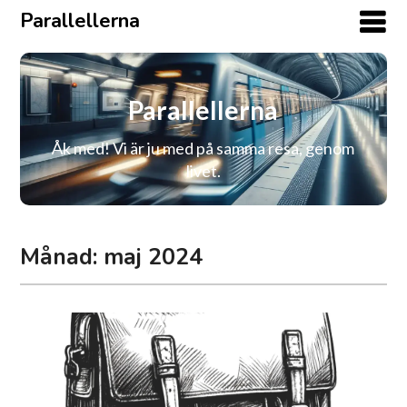
Parallellerna
Parallellerna
Åk med! Vi är ju med på samma resa, genom
livet.
Månad:
maj 2024