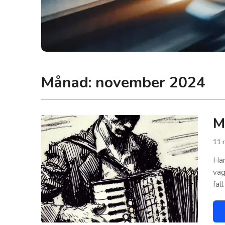
Månad:
november 2024
M
11 
Han
vag
fal