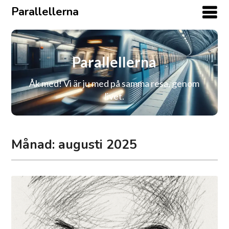
Parallellerna
Parallellerna
Åk med! Vi är ju med på samma resa, genom
livet.
Månad:
augusti 2025