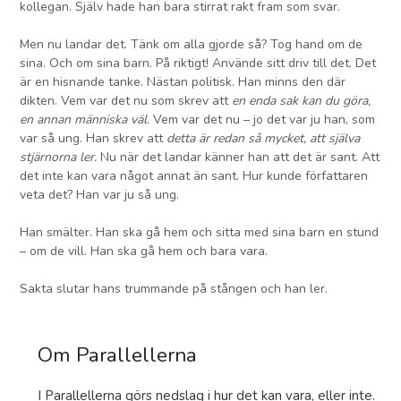
kollegan. Själv hade han bara stirrat rakt fram som svar.
Men nu landar det. Tänk om alla gjorde så? Tog hand om de
sina. Och om sina barn. På riktigt! Använde sitt driv till det. Det
är en hisnande tanke. Nästan politisk. Han minns den där
dikten. Vem var det nu som skrev att
en enda sak kan du göra,
en annan människa väl
. Vem var det nu – jo det var ju han, som
var så ung. Han skrev att
detta är redan så mycket, att själva
stjärnorna ler.
Nu när det landar känner han att det är sant. Att
det inte kan vara något annat än sant. Hur kunde författaren
veta det? Han var ju så ung.
Han smälter. Han ska gå hem och sitta med sina barn en stund
– om de vill. Han ska gå hem och bara vara.
Sakta slutar hans trummande på stången och han ler.
Om Parallellerna
I Parallellerna görs nedslag i hur det kan vara, eller inte.