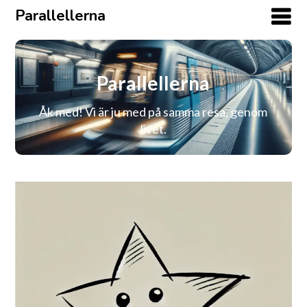
Parallellerna
Parallellerna
Åk med! Vi är ju med på samma resa, genom
livet.