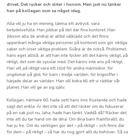
drivet. Det rycker och sliter i honom. Men just nu tänker
han på kollegan som sa något idag.
Alla vill ju ha en mening, lämna ett avtryck, vara
betydelsefulla. Han jobbar på det där fina kontoret. Han
(liksom alla de andra) är alltid välklädd och det finns
uppenbart många viktiga personer på kontoret som gör viktiga
saker och löser viktiga problem. Svåra är de också. Problemet,
hans eget alltså, är att han inte tycker att det känns viktigt, på
riktigt, det som de sysslar med. Det känns inte ens på riktigt.
Han vill
på riktigt
vara ett stöd för andra människor, för
ungdomar på glid, för barn i tredje världen, för krigsoffer i
härjade delar av världen. Han vill bidra till att vi räddar vår
planet. Han vill ge av sig själv.
Kollegan, närmare 60, hade sett hans inre frustande och hade
sagt det enkla. Är det inte så att det räcker om du fokuserar
på en sak just nu. Jaha, hade han tänkt. Vaddå då? Räcker det
inte att du tar hand om de dina. Om dina barn framförallt, du
har ju tre. Om du verkligen gör det – på riktigt – och finns där
för dem – på riktigt – så har du nog gjort allt du behöver. Så sa